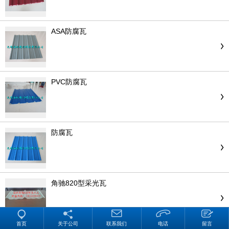
ASA防腐瓦
PVC防腐瓦
防腐瓦
角驰820型采光瓦
首页
关于公司
联系我们
电话
留言